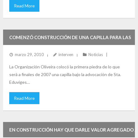
Read More
COMENZÓ CONSTRUCCIÓN DE UNA CAPILLA PARA LAS
URB. VILLA COLONIAL Y PUEBLO NUEVO
marzo 29, 2010
interven
Noticias
La Organización Oliveira colocó la primera piedra de lo que
será a finales de 2007 una capilla bajo la advocación de Sta.
Eduviges…
Read More
EN CONSTRUCCIÓN HAY QUE DARLE VALOR AGREGADO A