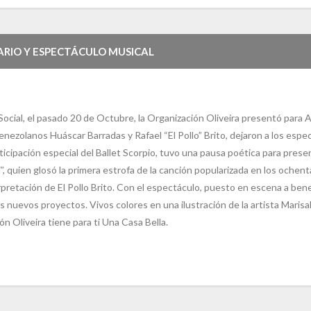
TARIO Y ESPECTÁCULO MUSICAL
ocial, el pasado 20 de Octubre, la Organización Oliveira presentó para A
enezolanos Huáscar Barradas y Rafael “El Pollo” Brito, dejaron a los esp
articipación especial del Ballet Scorpio, tuvo una pausa poética para pres
”, quien glosó la primera estrofa de la canción popularizada en los ochen
pretación de El Pollo Brito. Con el espectáculo, puesto en escena a benefi
sus nuevos proyectos. Vivos colores en una ilustración de la artista Mari
n Oliveira tiene para ti Una Casa Bella.