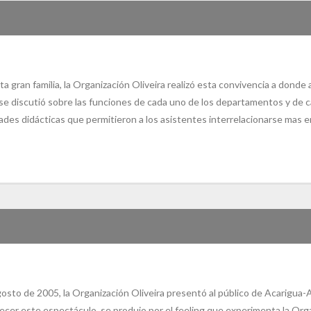
a gran familia, la Organización Oliveira realizó esta convivencia a donde
 se discutió sobre las funciones de cada uno de los departamentos y de c
es didácticas que permitieron a los asistentes interrelacionarse mas en
sto de 2005, la Organización Oliveira presentó al público de Acarigua-
recer este espectáculo, se produjo por el feeling que experimenta la Org