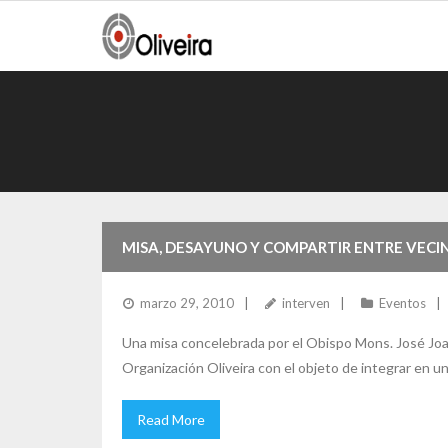
Skip
to
content
MISA, DESAYUNO Y COMPARTIR ENTRE VECIN
marzo 29, 2010
interven
Eventos
Una misa concelebrada por el Obispo Mons. José Joaqu
Organización Oliveira con el objeto de integrar en un
Read More