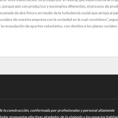
os; porque aún con productos y escenarios diferentes, el proceso de prod
canada de aire fresco en medio de la turbulencia social que arropa al p
ociales de nuestra empresa con la sociedad en la cual convivimos”, argu
la recaudación de aportes voluntarios, con destino a los planes sociales 
de la construcción, conformada por profesionales y personal altamente
indar propuestas efectivas alrededor de la vivienda y los espacios habitad