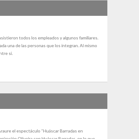
 asistieron todos los empleados y algunos familiares.
ada una de las personas que los integran. Al mismo
tre si.
Araure el espectáculo “Huáscar Barradas en
anización Oliveira con Huáscar Barradas, en lo que