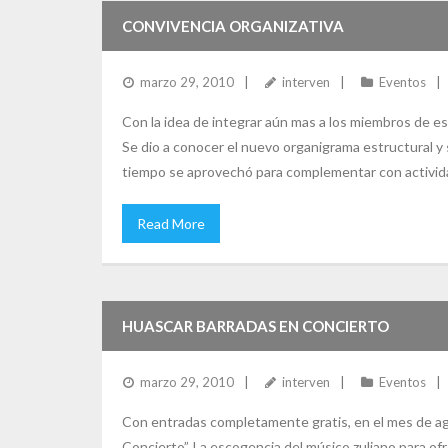
CONVIVENCIA ORGANIZATIVA
marzo 29, 2010
interven
Eventos
Con la idea de integrar aún mas a los miembros de est
Se dio a conocer el nuevo organigrama estructural y
tiempo se aprovechó para complementar con actividad
Read More
HUASCAR BARRADAS EN CONCIERTO
marzo 29, 2010
interven
Eventos
Con entradas completamente gratis, en el mes de ago
Concierto”. La escogencia del músico zuliano para of